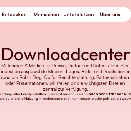
Entdecken
Mitmachen
Unterstützen
Über uns
Entdecken
Mitmachen
Unterstützen
Über uns
Downloadcenter
Materialien & Medien für Presse, Partner und Unterstützer. Hier 
findest du ausgewählte Medien, Logos, Bilder und Publikationen 
rund um Robin Dog. Ob für Berichterstattung, Partnerschaften 
oder Präsentationen, wir stellen dir die wichtigsten Dateien 
zentral zur Verfügung.
ndung aller bereitgestellten Inhalte ist ausschliesslich 
nach schriftlicher Rüc
nicht autorisierte Nutzung – insbesondere für kommerzielle oder politische Zwecke
Zur Mediengalerie
O